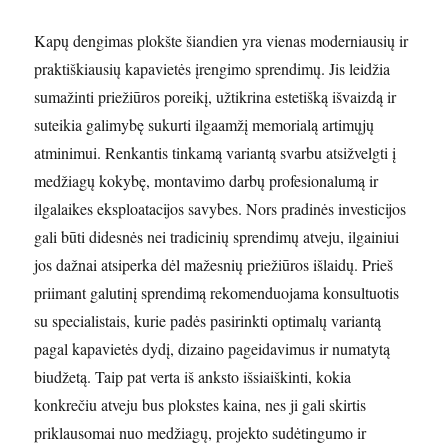
Kapų dengimas plokšte šiandien yra vienas moderniausių ir
praktiškiausių kapavietės įrengimo sprendimų. Jis leidžia
sumažinti priežiūros poreikį, užtikrina estetišką išvaizdą ir
suteikia galimybę sukurti ilgaamžį memorialą artimųjų
atminimui. Renkantis tinkamą variantą svarbu atsižvelgti į
medžiagų kokybę, montavimo darbų profesionalumą ir
ilgalaikes eksploatacijos savybes. Nors pradinės investicijos
gali būti didesnės nei tradicinių sprendimų atveju, ilgainiui
jos dažnai atsiperka dėl mažesnių priežiūros išlaidų. Prieš
priimant galutinį sprendimą rekomenduojama konsultuotis
su specialistais, kurie padės pasirinkti optimalų variantą
pagal kapavietės dydį, dizaino pageidavimus ir numatytą
biudžetą. Taip pat verta iš anksto išsiaiškinti, kokia
konkrečiu atveju bus plokstes kaina, nes ji gali skirtis
priklausomai nuo medžiagų, projekto sudėtingumo ir