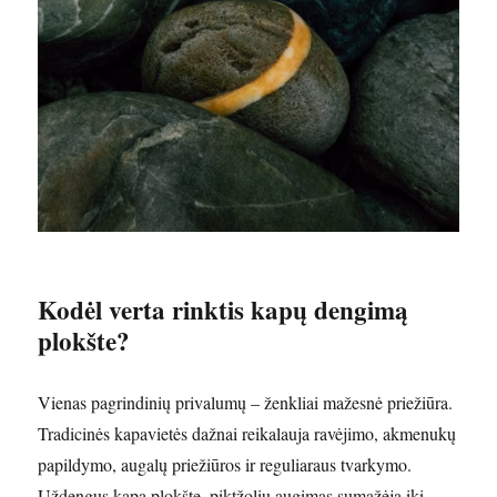
Kodėl verta rinktis kapų dengimą
plokšte?
Vienas pagrindinių privalumų – ženkliai mažesnė priežiūra.
Tradicinės kapavietės dažnai reikalauja ravėjimo, akmenukų
papildymo, augalų priežiūros ir reguliaraus tvarkymo.
Uždengus kapą plokšte, piktžolių augimas sumažėja iki