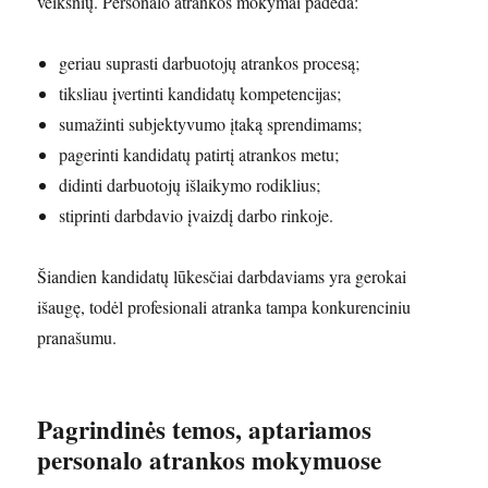
veiksnių. Personalo atrankos mokymai padeda:
geriau suprasti darbuotojų atrankos procesą;
tiksliau įvertinti kandidatų kompetencijas;
sumažinti subjektyvumo įtaką sprendimams;
pagerinti kandidatų patirtį atrankos metu;
didinti darbuotojų išlaikymo rodiklius;
stiprinti darbdavio įvaizdį darbo rinkoje.
Šiandien kandidatų lūkesčiai darbdaviams yra gerokai
išaugę, todėl profesionali atranka tampa konkurenciniu
pranašumu.
Pagrindinės temos, aptariamos
personalo atrankos mokymuose