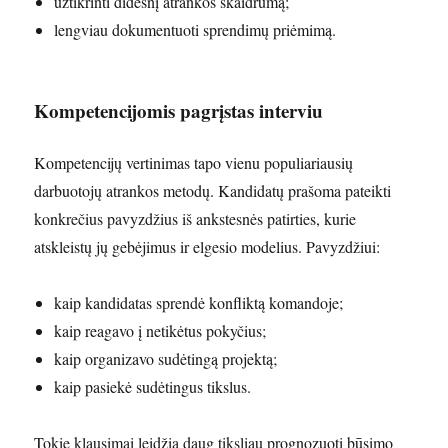
užtikrinti didesnį atrankos skaidrumą;
lengviau dokumentuoti sprendimų priėmimą.
Kompetencijomis pagrįstas interviu
Kompetencijų vertinimas tapo vienu populiariausių
darbuotojų atrankos metodų. Kandidatų prašoma pateikti
konkrečius pavyzdžius iš ankstesnės patirties, kurie
atskleistų jų gebėjimus ir elgesio modelius. Pavyzdžiui:
kaip kandidatas sprendė konfliktą komandoje;
kaip reagavo į netikėtus pokyčius;
kaip organizavo sudėtingą projektą;
kaip pasiekė sudėtingus tikslus.
Tokie klausimai leidžia daug tiksliau prognozuoti būsimo