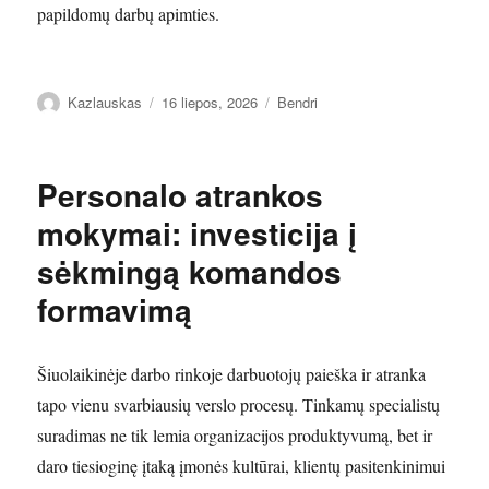
papildomų darbų apimties.
Autorius
Paskelbta
Kategorijos
Kazlauskas
16 liepos, 2026
Bendri
Personalo atrankos
mokymai: investicija į
sėkmingą komandos
formavimą
Šiuolaikinėje darbo rinkoje darbuotojų paieška ir atranka
tapo vienu svarbiausių verslo procesų. Tinkamų specialistų
suradimas ne tik lemia organizacijos produktyvumą, bet ir
daro tiesioginę įtaką įmonės kultūrai, klientų pasitenkinimui