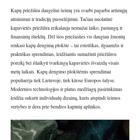
Kapų priežiūra daugeliui šeimų yra svarbi pagarba artimųjų
atminimui ir tradicijų puoselėjimui. Tačiau nuolatinė
kapavietės priežiūra reikalauja nemažai laiko, pastangų ir
finansinių išteklių. Dėl šios priežasties vis daugiau žmonių
renkasi kapų dengimą plokšte – tai estetiškas, ilgaamžis ir
praktiškas sprendimas, leidžiantis sumažinti priežiūros
poreikį bei išlaikyti tvarkingą kapavietės išvaizdą visais
metų laikais. Kapų dengimo plokštėmis sprendimai
populiarėja tiek Lietuvoje, tiek kitose Europos šalyse.
Modernios technologijos ir platus medžiagų pasirinkimas
leidžia sukurti individualų dizainą, kuris atspindi šeimos
vertybes ir dera prie bendros kapinių aplinkos.