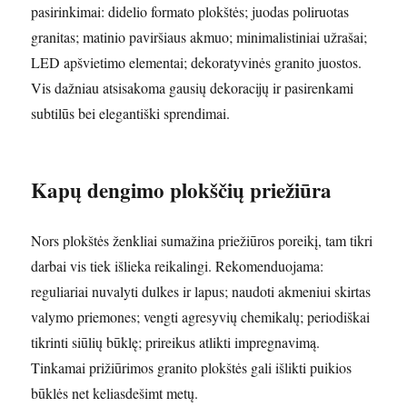
pasirinkimai: didelio formato plokštės; juodas poliruotas
granitas; matinio paviršiaus akmuo; minimalistiniai užrašai;
LED apšvietimo elementai; dekoratyvinės granito juostos.
Vis dažniau atsisakoma gausių dekoracijų ir pasirenkami
subtilūs bei elegantiški sprendimai.
Kapų dengimo plokščių priežiūra
Nors plokštės ženkliai sumažina priežiūros poreikį, tam tikri
darbai vis tiek išlieka reikalingi. Rekomenduojama:
reguliariai nuvalyti dulkes ir lapus; naudoti akmeniui skirtas
valymo priemones; vengti agresyvių chemikalų; periodiškai
tikrinti siūlių būklę; prireikus atlikti impregnavimą.
Tinkamai prižiūrimos granito plokštės gali išlikti puikios
būklės net keliasdešimt metų.