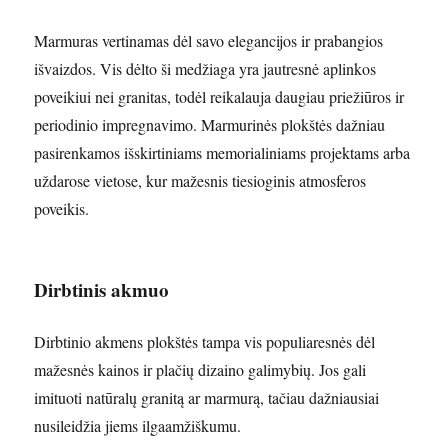
Marmuras vertinamas dėl savo elegancijos ir prabangios
išvaizdos. Vis dėlto ši medžiaga yra jautresnė aplinkos
poveikiui nei granitas, todėl reikalauja daugiau priežiūros ir
periodinio impregnavimo. Marmurinės plokštės dažniau
pasirenkamos išskirtiniams memorialiniams projektams arba
uždarose vietose, kur mažesnis tiesioginis atmosferos
poveikis.
Dirbtinis akmuo
Dirbtinio akmens plokštės tampa vis populiaresnės dėl
mažesnės kainos ir plačių dizaino galimybių. Jos gali
imituoti natūralų granitą ar marmurą, tačiau dažniausiai
nusileidžia jiems ilgaamžiškumu.