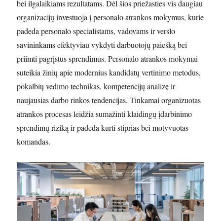
bei ilgalaikiams rezultatams. Dėl šios priežasties vis daugiau
organizacijų investuoja į personalo atrankos mokymus, kurie
padeda personalo specialistams, vadovams ir verslo
savininkams efektyviau vykdyti darbuotojų paiešką bei
priimti pagrįstus sprendimus. Personalo atrankos mokymai
suteikia žinių apie modernius kandidatų vertinimo metodus,
pokalbių vedimo technikas, kompetencijų analizę ir
naujausias darbo rinkos tendencijas. Tinkamai organizuotas
atrankos procesas leidžia sumažinti klaidingų įdarbinimo
sprendimų riziką ir padeda kurti stiprias bei motyvuotas
komandas.