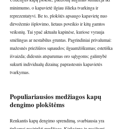
minimumo, o kapavietė ilgiau išlieka tvarkinga ir
reprezentatyvi. Be to, plokštės apsaugo kapavietę nuo
dirvožemio išplovimo, lietaus poveikio ir kitų gamtos
veiksnių. Tai ypač aktualu kapinėse, kuriose vyrauja
smėlingas ar nestabilus gruntas. Pagrindiniai privalumai:
mažesnės priežiūros sąnaudos; ilgaamžiškumas; estetiška
išvaizda; didesnis atsparumas oro sąlygoms; galimybė
sukurti individualų dizainą; paprastesnis kapavietės
tvarkymas.
Populiariausios medžiagos kapų
dengimo plokštėms
Renkantis kapų dengimo sprendimą, svarbiausia yra
tinkamai pasirinkti medžiagą. Kiekviena jų pasižymi