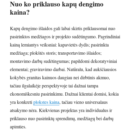
Nuo ko priklauso kapų dengimo
kaina?
Kapų dengimo išlaidos gali labai skirtis priklausomai nuo
pasirinktos medžiagos ir projekto sudėtingumo. Pagrindiniai
kainą lemiantys veiksniai: kapavietės dydis; pasirinkta
medžiaga; plokštės storis; transportavimo išlaidos;
montavimo darbų sudėtingumas; papildomi dekoratyviniai
elementai; graviravimo darbai. Natūralu, kad aukščiausios
kokybės granitas kainuos daugiau nei dirbtinis akmuo,
tačiau ilgalaikėje perspektyvoje tai dažnai tampa
ekonomiškesniu pasirinkimu. Dažnai klientai domisi, kokia
yra konkreti
plokstes kaina
, tačiau vieno universalaus
atsakymo nėra. Kiekvienas projektas yra individualus ir
priklauso nuo pasirinktų sprendimų, medžiagų bei darbų
apimties.