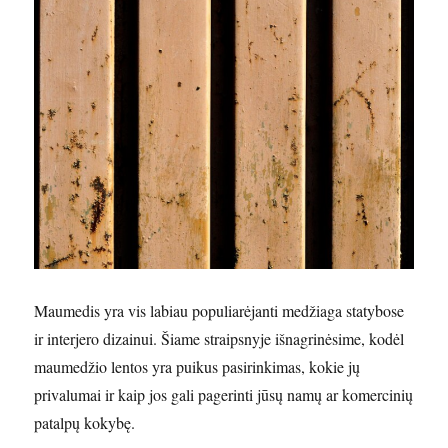
Maumedis yra vis labiau populiarėjanti medžiaga statybose
ir interjero dizainui. Šiame straipsnyje išnagrinėsime, kodėl
maumedžio lentos yra puikus pasirinkimas, kokie jų
privalumai ir kaip jos gali pagerinti jūsų namų ar komercinių
patalpų kokybę.