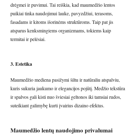
drėgmei ir puvimui. Tai reiškia, kad maumedžio lentos
puikiai tinka naudojimui lauke, pavyzdžiui, terasoms,
fasadams ir kitoms išorinėms struktūroms. Taip pat jis
atsparus kenksmingiems organizmams, tokiems kaip
termitai ir pelėsiai.
3. Estetika
Maumedžio mediena pasižymi šiltu ir natūraliu atspalviu,
kuris sukuria jaukumo ir elegancijos pojūtį. Medžio tekstūra
ir spalvos gali kisti nuo šviesiai geltonos iki tamsiai rudos,
suteikiant galimybę kurti įvairius dizaino efektus.
Maumedžio lentų naudojimo privalumai