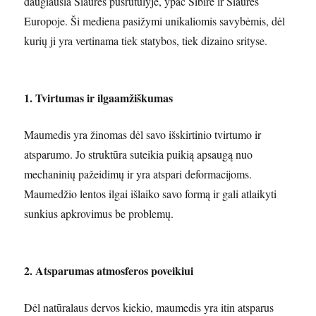
daugiausia Šiaurės pusrutulyje, ypač Sibire ir Šiaurės
Europoje. Ši mediena pasižymi unikaliomis savybėmis, dėl
kurių ji yra vertinama tiek statybos, tiek dizaino srityse.
1. Tvirtumas ir ilgaamžiškumas
Maumedis yra žinomas dėl savo išskirtinio tvirtumo ir
atsparumo. Jo struktūra suteikia puikią apsaugą nuo
mechaninių pažeidimų ir yra atspari deformacijoms.
Maumedžio lentos ilgai išlaiko savo formą ir gali atlaikyti
sunkius apkrovimus be problemų.
2. Atsparumas atmosferos poveikiui
Dėl natūralaus dervos kiekio, maumedis yra itin atsparus