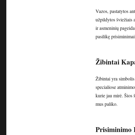
Vazos, pastatytos ant
užpildytos šviežiais 
ir asmeninių pageid
pasilikę prisiminimai 
Žibintai Ka
Žibintai yra simbolis 
specialiose atminimo 
kurie jau mirė. Šios 
mus paliko.
Prisiminimo 