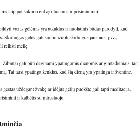
ams taip pat sukuria erdvę ritualams ir prisiminimui:
ldyti vazas gėlėmis yra atkaklus ir nuolatinis būdas parodyti, kad
. Skirtingos gėlės gali simbolizuoti skirtingus jausmus, pvz.,
i reikšti meilę.
Žibintai gali būti deginami ypatingomis dienomis ar gimtadieniais, tai
mą. Tai tarsi ypatinga ženklas, kad šią dieną yra ypatinga ir šventinė.
 gestas uždegant žvakę ar įdėjus gėlių puokštę gali tapti meditacija,
isiminti ir kalbėtis su mirusiuoju.
tminčia