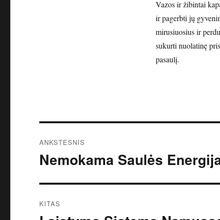
Vazos ir žibintai ka
ir pagerbti jų gyveni
mirusiuosius ir perd
sukurti nuolatinę pri
pasaulį.
Navigacija
ANKSTESNIS
tarp
Nemokama Saulės Energija: 
Ankstesnis
įrašas:
įrašų
KITAS
Kitas