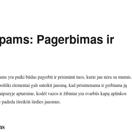
Kapams: Pagerbimas ir
ams yra puiki būdas pagerbti ir prisiminti tuos, kurie jau nėra su mumis.
boliški elementai gali suteikti jausmą, kad prisimenama ir gerbiama jų
aipsnyje aptarsime, kodėl vazos ir žibintai yra svarbūs kapų aplinkos
e padeda išreikšti širdies jausmus.
ms