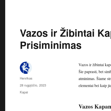
Vazos ir Žibintai 
Prisiminimas
Vazos ir žibintai kap
Šie paprasti, bet sim
Autorius
Henrikas
atminimas. Šiame str
Paskelbta
28 rugpjūčio, 2023
elementai bei kaip ji
Kategorijos
Kapai
Vazos Kapa