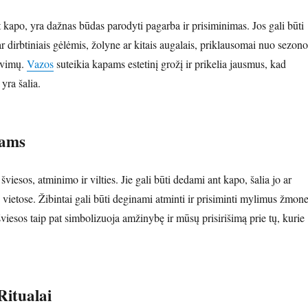
 kapo, yra dažnas būdas parodyti pagarba ir prisiminimas. Jos gali būti
ar dirbtiniais gėlėmis, žolyne ar kitais augalais, priklausomai nuo sezono
avimų.
Vazos
suteikia kapams estetinį grožį ir prikelia jausmus, kad
yra šalia.
pams
šviesos, atminimo ir vilties. Jie gali būti dedami ant kapo, šalia jo ar
vietose. Žibintai gali būti deginami atminti ir prisiminti mylimus žmone
šviesos taip pat simbolizuoja amžinybę ir mūsų prisirišimą prie tų, kurie
Ritualai