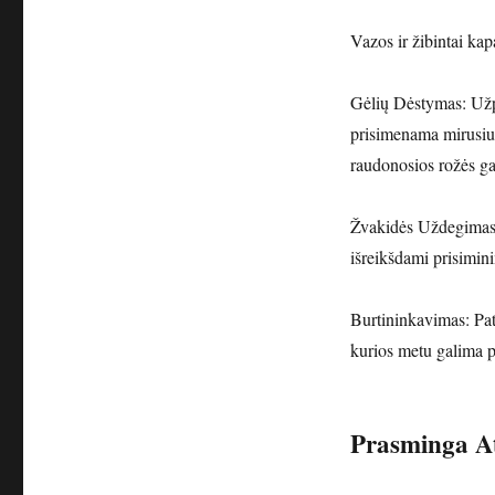
Vazos ir žibintai kap
Gėlių Dėstymas: Užpi
prisimenama mirusius
raudonosios rožės gal
Žvakidės Uždegimas: 
išreikšdami prisimini
Burtininkavimas: Pats
kurios metu galima pr
Prasminga A