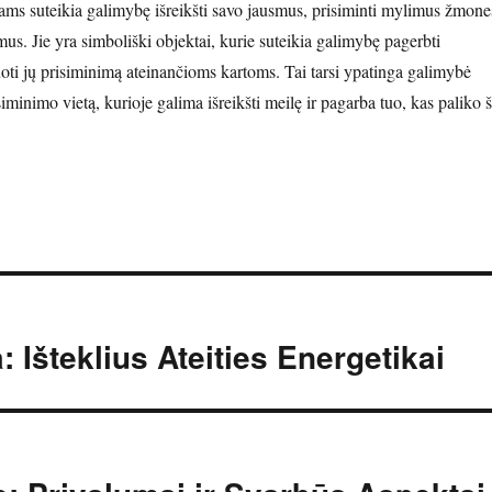
pams suteikia galimybę išreikšti savo jausmus, prisiminti mylimus žmone
mus. Jie yra simboliški objektai, kurie suteikia galimybę pagerbti
uoti jų prisiminimą ateinančioms kartoms. Tai tarsi ypatinga galimybė
siminimo vietą, kurioje galima išreikšti meilę ir pagarba tuo, kas paliko š
Išteklius Ateities Energetikai